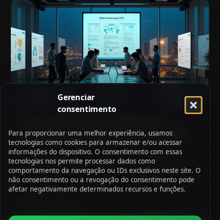
Gerenciar
consentimento
O que observar nos editais de
inovação para municípios em 2026
Para proporcionar uma melhor experiência, usamos
tecnologias como cookies para armazenar e/ou acessar
Entenda os critérios técnicos e critérios legais
informações do dispositivo. O consentimento com essas
fundamentais para participar com sucesso dos editais de
tecnologias nos permite processar dados como
comportamento da navegação ou IDs exclusivos neste site. O
inovação em 2026.
não consentimento ou a revogação do consentimento pode
afetar negativamente determinados recursos e funções.
06/06/2026
3:01 Pm