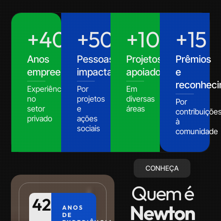
+
40
+
50
mil
+
100
+
15
Anos
Pessoas
Projetos
Prêmios
empreendendo
impactadas
apoiados
e
reconhec
Experiência
Por
Em
no
projetos
diversas
Por
setor
e
áreas
contribuiçõe
privado
ações
à
sociais
comunidade
CONHEÇA
Quem é
42
+
Newton
ANOS
DE