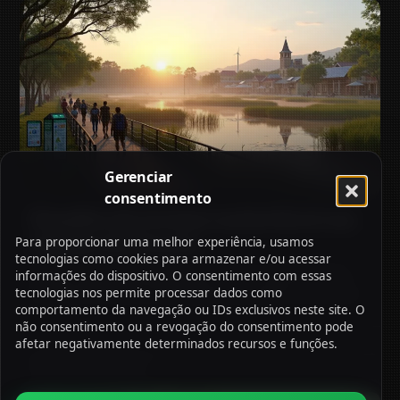
Gerenciar
consentimento
Desafios do turismo sustentável nas
cidades do Paraná
Para proporcionar uma melhor experiência, usamos
tecnologias como cookies para armazenar e/ou acessar
Saiba os principais desafios do turismo sustentável nas
informações do dispositivo. O consentimento com essas
cidades do Paraná e estratégias para preservar recursos
tecnologias nos permite processar dados como
comportamento da navegação ou IDs exclusivos neste site. O
e cultura local.
não consentimento ou a revogação do consentimento pode
afetar negativamente determinados recursos e funções.
30/06/2026
9:42 Pm