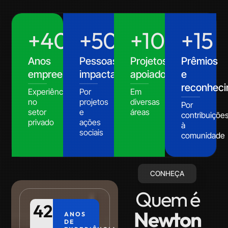
+
40
+
50
mil
+
100
+
15
Anos
Pessoas
Projetos
Prêmios
empreendendo
impactadas
apoiados
e
reconhec
Experiência
Por
Em
no
projetos
diversas
Por
setor
e
áreas
contribuiçõe
privado
ações
à
sociais
comunidade
CONHEÇA
Quem é
42
+
Newton
ANOS
DE