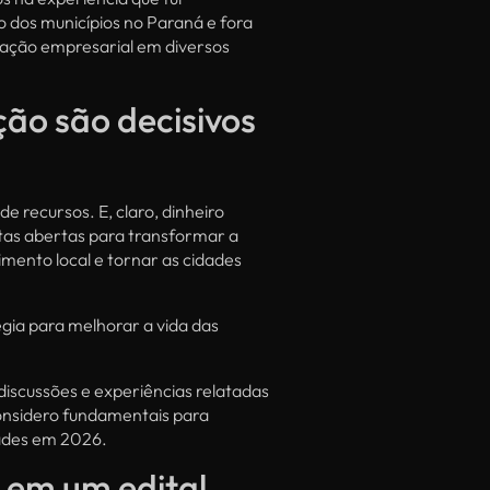
dos municípios no Paraná e fora
tuação empresarial em diversos
ção são decisivos
e recursos. E, claro, dinheiro
rtas abertas para transformar a
imento local e tornar as cidades
égia para melhorar a vida das
discussões e experiências relatadas
 considero fundamentais para
dades em 2026.
 em um edital