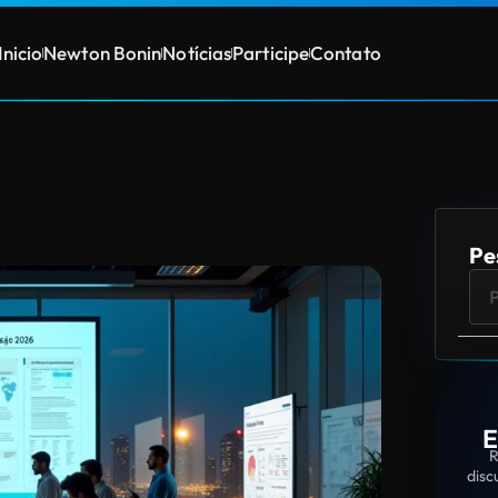
Inicio
Newton Bonin
Notícias
Participe
Contato
Pe
E
R
disc