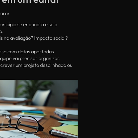
para:
nicípio se enquadra e se a
o.
is na avaliação? Impacto social?
esa com datas apertadas.
uipe vai precisar organizar.
nscrever um projeto desalinhado ou