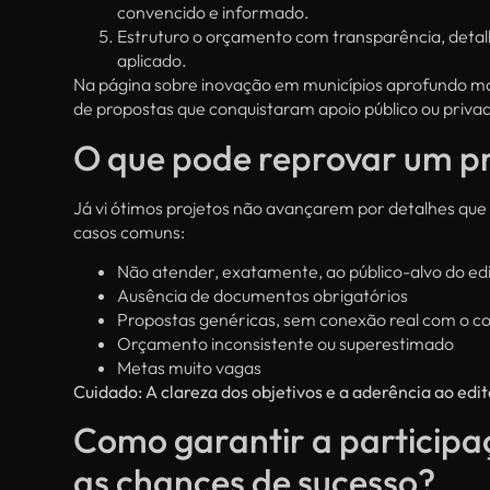
convencido e informado.
Estruturo o orçamento com transparência, deta
aplicado.
Na página sobre inovação em municípios aprofundo mai
de propostas que conquistaram apoio público ou priv
O que pode reprovar um p
Já vi ótimos projetos não avançarem por detalhes que
casos comuns:
Não atender, exatamente, ao público-alvo do edi
Ausência de documentos obrigatórios
Propostas genéricas, sem conexão real com o co
Orçamento inconsistente ou superestimado
Metas muito vagas
Cuidado: A clareza dos objetivos e a aderência ao edi
Como garantir a particip
as chances de sucesso?