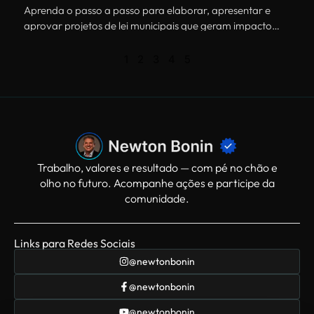
municipal
Aprenda o passo a passo para elaborar, apresentar e
aprovar projetos de lei municipais que geram impacto
real na comunidade.
1
2
3
4
5
Trabalho, valores e resultado — com pé no chão e
olho no futuro. Acompanhe ações e participe da
comunidade.
Links para Redes Sociais
@newtonbonin
@newtonbonin
@newtonbonin